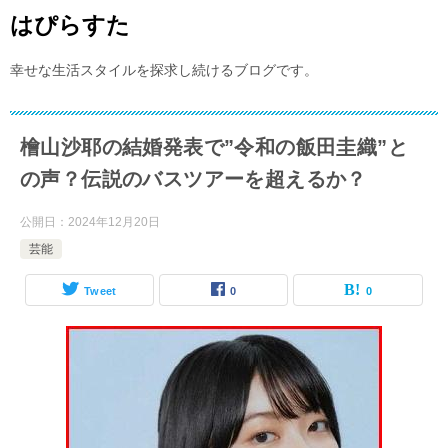
はぴらすた
幸せな生活スタイルを探求し続けるブログです。
檜山沙耶の結婚発表で”令和の飯田圭織”と
の声？伝説のバスツアーを超えるか？
公開日：
2024年12月20日
芸能
Tweet
0
0