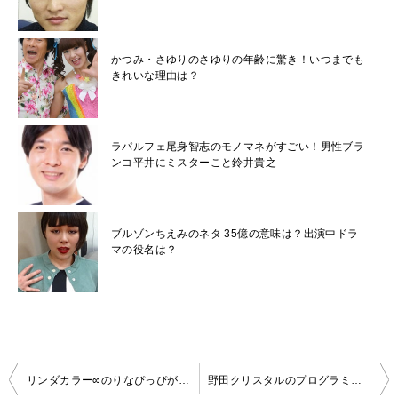
かつみ・さゆりのさゆりの年齢に驚き！いつまでも
きれいな理由は？
ラパルフェ尾身智志のモノマネがすごい！男性ブラ
ンコ平井にミスターこと鈴井貴之
ブルゾンちえみのネタ 35億の意味は？出演中ドラ
マの役名は？
投
リンダカラー∞のりなぴっぴがすぎる！天然だけど大喜利も強い
野田クリスタルのプログラミングレベルってどれくらいなの？