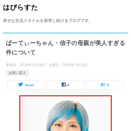
はぴらすた
幸せな生活スタイルを探求し続けるブログです。
ぱーてぃーちゃん・信子の母親が美人すぎる
件について
更新日：
2026年1月29日
公開日：
2026年1月23日
お笑い芸人
Tweet
0
0