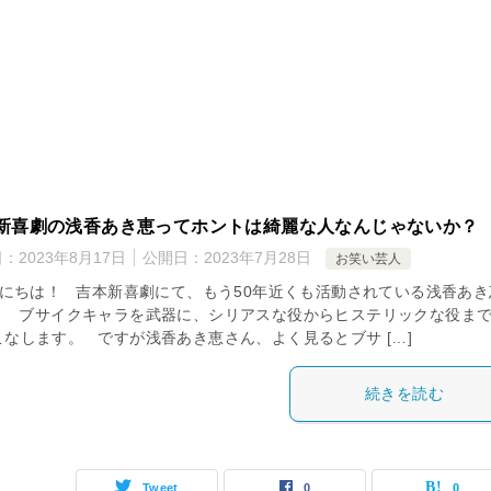
新喜劇の浅香あき恵ってホントは綺麗な人なんじゃないか？
日：
2023年8月17日
公開日：
2023年7月28日
お笑い芸人
にちは！ 吉本新喜劇にて、もう50年近くも活動されている浅香あき
。 ブサイクキャラを武器に、シリアスな役からヒステリックな役ま
こなします。 ですが浅香あき恵さん、よく見るとブサ […]
続きを読む
Tweet
0
0