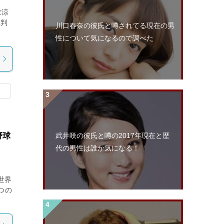
末涼
批判
川口春奈の彼氏と噂されてる現在の男
性について気になるので調べた
野球
武井咲の彼氏と噂の2017年現在と歴
代の男性は誰か気になる！
世界
つの