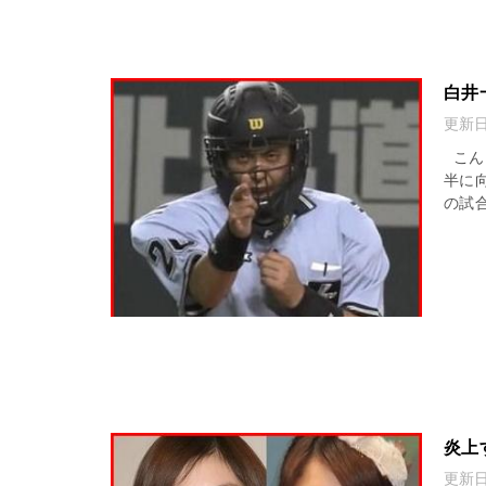
白井
更新
こん
半に
の試
炎上
更新