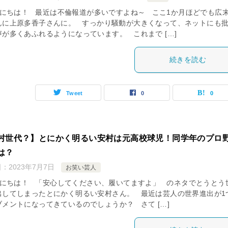
にちは！ 最近は不倫報道が多いですよね～ ここ1か月ほどでも広
んに上原多香子さんに。 すっかり騒動が大きくなって、ネットにも
声が多くあふれるようになっています。 これまで […]
続きを読む
Tweet
0
0
村世代？】とにかく明るい安村は元高校球児！同学年のプロ
は？
日：
2023年7月7日
お笑い芸人
にちは！ 「安心してください、履いてますよ」 のネタでとうとう
出してしまったとにかく明るい安村さん。 最近は芸人の世界進出が1
ブメントになってきているのでしょうか？ さて […]