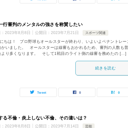
一行審判のメンタルの強さを称賛したい
日：
2023年8月8日
公開日：
2023年7月21日
スポーツ関連
にちは！ プロ野球もオールスターが終わり、いよいよペナントレー
向かいました。 オールスターは線審もおかれるため、審判の人数も
合より多くなります。 そして1戦目のライト側の線審を務めたの […]
続きを読む
Tweet
0
0
する不倫・炎上しない不倫、その違いは？
日：
2023年8月8日
公開日：
2023年7月14日
芸能