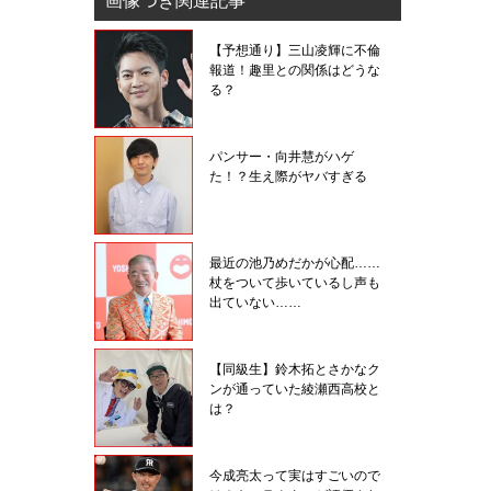
画像つき関連記事
【予想通り】三山凌輝に不倫
報道！趣里との関係はどうな
る？
パンサー・向井慧がハゲ
た！？生え際がヤバすぎる
最近の池乃めだかが心配……
杖をついて歩いているし声も
出ていない……
【同級生】鈴木拓とさかなク
ンが通っていた綾瀬西高校と
は？
今成亮太って実はすごいので