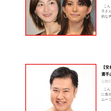
こん
子さ
的な
【安
選手
公開
こん
に進
ムー