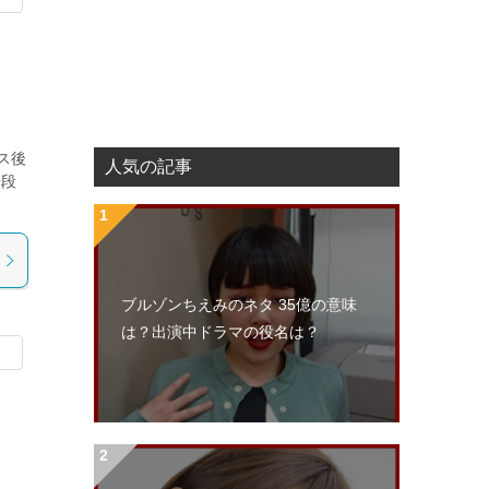
ス後
人気の記事
普段
ブルゾンちえみのネタ 35億の意味
は？出演中ドラマの役名は？