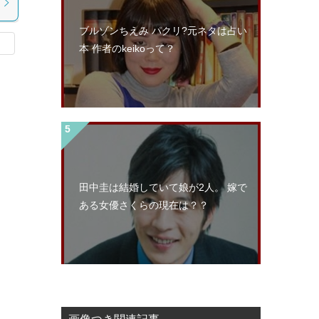
ブルゾンちえみ パクリ?元ネタは占い
本 作者のkeikoって？
田中圭は結婚していて娘が2人。 嫁で
ある女優さくらの現在は？？