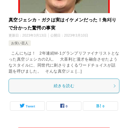
真空ジェシカ・ガクは実はイケメンだった！角刈り
で分かった驚愕の事実
更新日：
2023年3月13日
公開日：
2023年3月10日
お笑い芸人
こんにちは！ 2年連続M-1グランプリファイナリストとな
った真空ジェシカの2人。 大喜利と漫才を融合させたよう
なスタイルに、同世代に刺さりまくるワードチョイスが話
題を呼びました。 そんな真空ジェ […]
続きを読む
Tweet
0
0