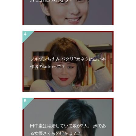
ブルゾンちえみ パクリ?元ネタは占い本
作者のkeikoって？
田中圭は結婚していて娘が2人。 嫁であ
る女優さくらの現在は？？