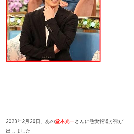
2023
年
2
月
26
日、あの
堂本光一
さんに熱愛報道が飛び
出しました。