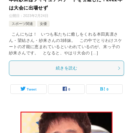
は大会に出場せず
公開日：
2023年2月24日
スポーツ関連
女優
こんにちは！ いつも私たちに癒しをくれる本田真凛さ
ん・望結さん・紗来さんの3姉妹。 この中でとりわけスケ
ートの才能に恵まれているといわれているのが、末っ子の
紗来さんです。 となると、やはり大会の […]
続きを読む
Tweet
0
0