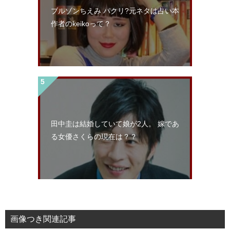
ブルゾンちえみ パクリ?元ネタは占い本
作者のkeikoって？
田中圭は結婚していて娘が2人。 嫁であ
る女優さくらの現在は？？
画像つき関連記事