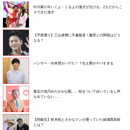
中川家の今いくよ・くるよの漫才が泣ける。2人だからこ
そできた漫才
【予想通り】三山凌輝に不倫報道！趣里との関係はどう
なる？
パンサー・向井慧がハゲた！？生え際がヤバすぎる
最近の池乃めだかが心配……杖をついて歩いているし声
も出ていない……
【同級生】鈴木拓とさかなクンが通っていた綾瀬西高校
とは？