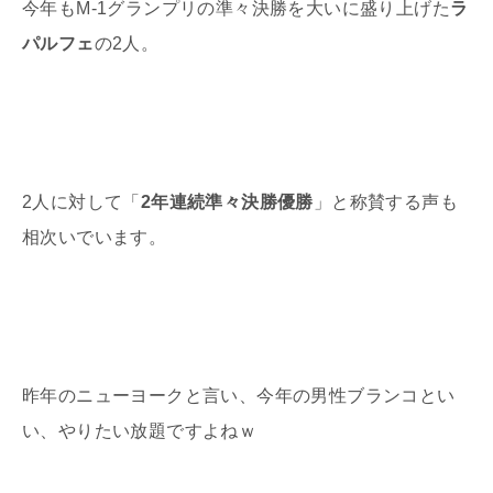
今年も
M-1
グランプリの準々決勝を大いに盛り上げた
ラ
パルフェ
の
2
人。
2
人に対して「
2年連続準々決勝優勝
」と称賛する声も
相次いでいます。
昨年のニューヨークと言い、今年の男性ブランコとい
い、やりたい放題ですよねｗ