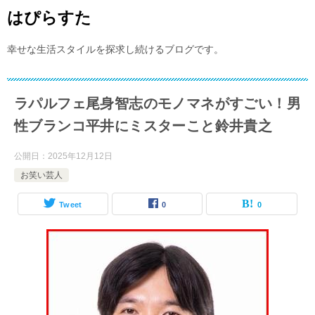
はぴらすた
幸せな生活スタイルを探求し続けるブログです。
ラパルフェ尾身智志のモノマネがすごい！男
性ブランコ平井にミスターこと鈴井貴之
公開日：
2025年12月12日
お笑い芸人
Tweet
0
0