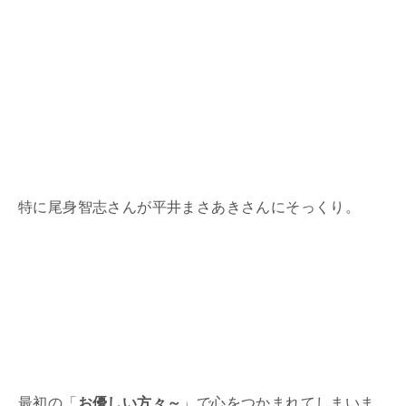
特に尾身智志さんが平井
まさあき
さんにそっくり。
最初の「
お優しい方々～
」で心をつかまれてしまいま