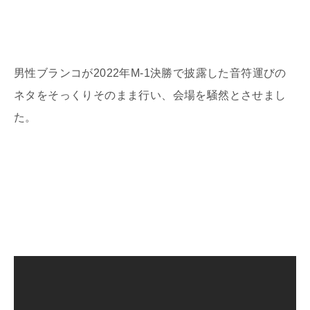
男性ブランコが
2022
年
M-1
決勝で披露した音符運びの
ネタをそっくりそのまま行い、会場を騒然とさせまし
た。