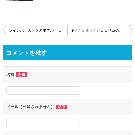
投
レインボーのネタのモデルとなったカーネーション吉田結衣ってどんな人？
痩せた元木大介がココリコの遠藤章造に似ていると話題に！意外と多い共通点
稿
ナ
コメントを残す
ビ
ゲ
名前
必須
ー
シ
ョ
ン
メール（公開されません）
必須