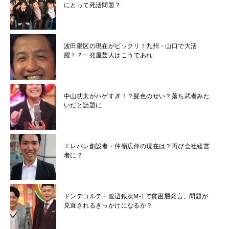
にとって死活問題？
波田陽区の現在がビックリ！九州・山口で大活
躍！？一発屋芸人はこうであれ
中山功太がハゲすぎ！？髪色のせい？落ち武者みた
いだと話題に
エレパレ創設者・仲嶺広伸の現在は？再び会社経営
者に？
ドンデコルテ・渡辺銀次M-1で貧困層発言、問題が
見直されるきっかけになるか？