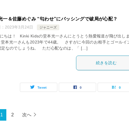
光一＆佐藤めぐみ “匂わせ”にバッシングで破局が心配？
日：
2023年3月24日
ジャニーズ
ちは！ Kinki Kidsの堂本光一さんにとうとう熱愛報道が飛び出し
 堂本光一さんも2023年で44歳。 さすがに今回のお相手とゴールイ
想定なのでしょうね。 ただ心配なのは、「 […]
続きを読む
Tweet
0
0
1
2
次へ