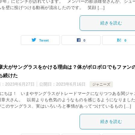
 少年」にピンチが訪れています。 メンバーの那須雄登さんが、シュ
ムを壁に投げつける動画が流出したのです。 笑顔 […]
続きを読む
Tweet
0
0
章大がサングラスをかける理由は？体がボロボロでもファン
ち続けた
日：
2023年6月27日
公開日：
2023年6月16日
ジャニーズ
にちは！ いまやサングラスがトレードマークになりつつある関ジャ
田章大さん。 以前よりも色気のようなものを感じるようになりまし
がこのサングラス、実はいろいろと事情があってつけているもの […]
続きを読む