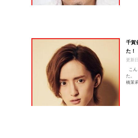
千賀
た！
更新
こんに
た。 
橋茉