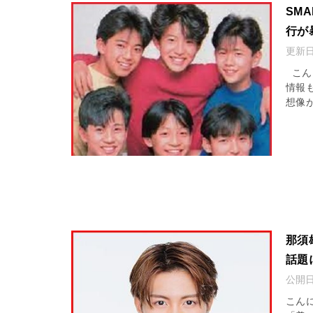
SM
行が
更新
こん
情報
想像
那須
話題
公開
こんに