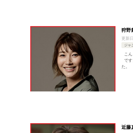
狩野
更新
ジャ
こん
です
た。
近藤