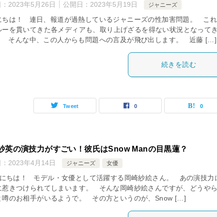
日：
2023年5月26日
公開日：
2023年5月19日
ジャニーズ
にちは！ 連日、報道が過熱しているジャニーズの性加害問題。 こ
ルーを貫いてきた各メディアも、取り上げざるを得ない状況となって
。 そんな中、この人からも問題への言及が飛び出します。 近藤 […]
続きを読む
Tweet
0
0
紗英の演技力がすごい！彼氏はSnow Manの目黒蓮？
日：
2023年4月14日
ジャニーズ
女優
にちは！ モデル・女優として活躍する岡崎紗絵さん。 あの演技力
に惹きつけられてしまいます。 そんな岡崎紗絵さんですが、どうや
噂のお相手がいるようで。 その方というのが、Snow […]