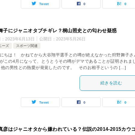
Tweet
0
0
舞子にジャニオタブチギレ？桐山照史との匂わせ疑惑
日：
2023年6月13日
公開日：
2023年5月26日
ニーズ
スポーツ関連
にちは！ かねてから大谷翔平選手との噂が絶えなかった狩野舞子さ
がこの4月になって、とうとうその噂がデマであることが証明されま
 他の男性との熱愛が発覚したのです。 そのお相手というの […]
続きを読む
Tweet
0
0
真彦はジャニオタから嫌われている？伝説の2014-2015カウ