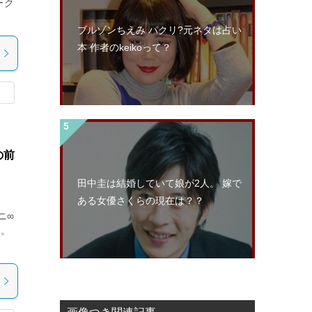
ーク
ブルゾンちえみ パクリ?元ネタは占い
本 作者のkeikoって？
の前
田中圭は結婚していて娘が2人。 嫁で
ある女優さくらの現在は？？
ニ∞
た。