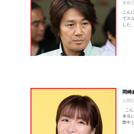
更新
こん
でス
した
岡崎
公開
こん
本当
際中と