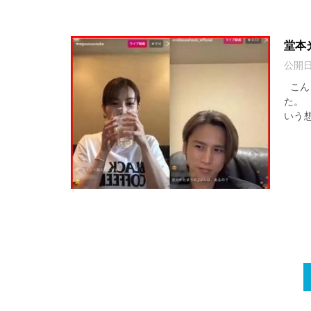
堂本
公開
こんに
た。
いう