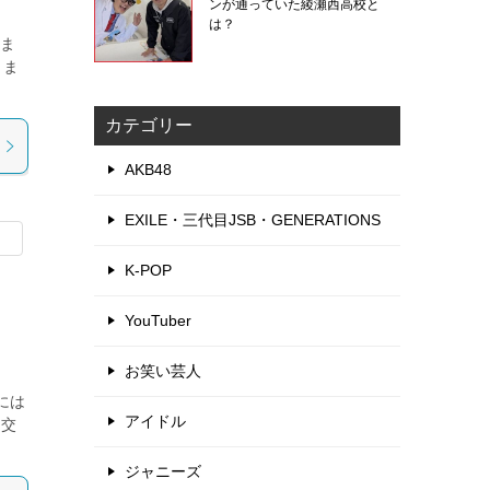
ンが通っていた綾瀬西高校と
は？
れま
きま
カテゴリー
AKB48
EXILE・三代目JSB・GENERATIONS
K-POP
YouTuber
お笑い芸人
には
アイドル
ら交
ジャニーズ