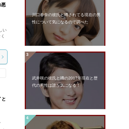
の悪
川口春奈の彼氏と噂されてる現在の男
性について気になるので調べた
しい
全く
武井咲の彼氏と噂の2017年現在と歴
代の男性は誰か気になる！
イと
プ