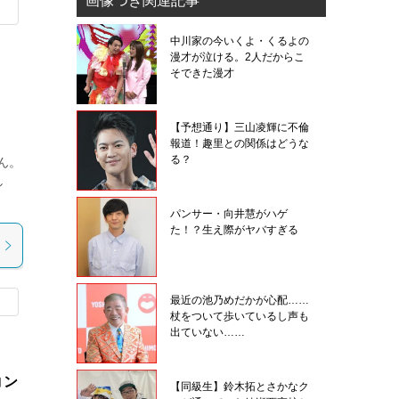
画像つき関連記事
中川家の今いくよ・くるよの
漫才が泣ける。2人だからこ
そできた漫才
【予想通り】三山凌輝に不倫
報道！趣里との関係はどうな
る？
ん。
し
パンサー・向井慧がハゲ
た！？生え際がヤバすぎる
最近の池乃めだかが心配……
杖をついて歩いているし声も
出ていない……
コン
【同級生】鈴木拓とさかなク