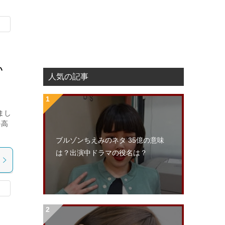
い
人気の記事
まし
の高
ブルゾンちえみのネタ 35億の意味
は？出演中ドラマの役名は？