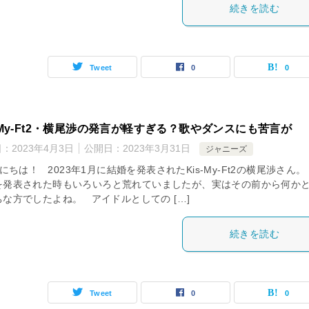
続きを読む
Tweet
0
0
s-My-Ft2・横尾渉の発言が軽すぎる？歌やダンスにも苦言が
日：
2023年4月3日
公開日：
2023年3月31日
ジャニーズ
ちは！ 2023年1月に結婚を発表されたKis-My-Ft2の横尾渉さん。
を発表された時もいろいろと荒れていましたが、実はその前から何か
ちな方でしたよね。 アイドルとしての […]
続きを読む
Tweet
0
0