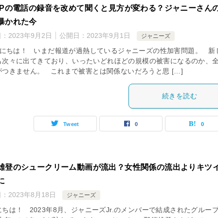
APの電話の録音を改めて聞くと見方が変わる？ジャニーさん
暴かれた今
日：
2023年9月2日
公開日：
2023年9月1日
ジャニーズ
にちは！ いまだ報道が過熱しているジャニーズの性加害問題。 新
も次々に出てきており、いったいどれほどの規模の被害になるのか、
がつきません。 これまで被害とは関係ないだろうと思 […]
続きを読む
Tweet
0
0
雄登のシュークリーム動画が流出？女性関係の流出よりキツ
に
日：
2023年8月18日
ジャニーズ
ちは！ 2023年8月、ジャニーズJr.のメンバーで結成されたグルー