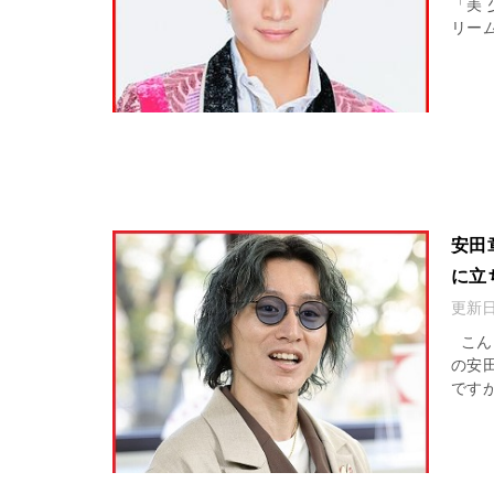
「美
リー
安田
に立
更新
こん
の安
です