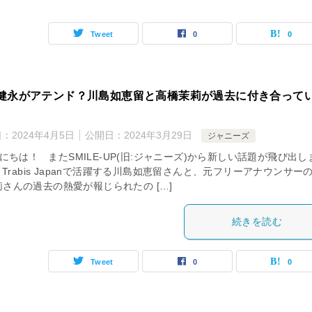
Tweet
0
0
健永がアテンド？川島如恵留と高橋茉莉が過去に付き合って
日：
2024年4月5日
公開日：
2024年3月29日
ジャニーズ
ちは！ またSMILE-UP(旧:ジャニーズ)から新しい話題が飛び出し
Trabis Japanで活躍する川島如恵留さんと、元フリーアナウンサー
莉さんの過去の熱愛が報じられたの […]
続きを読む
Tweet
0
0