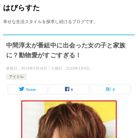
はぴらすた
幸せな生活スタイルを探求し続けるブログです。
中間淳太が番組中に出会った女の子と家族
に？動物愛がすごすぎる！
更新日：
2019年3月18日
公開日：
2019年3月4日
アイドル
Tweet
0
0