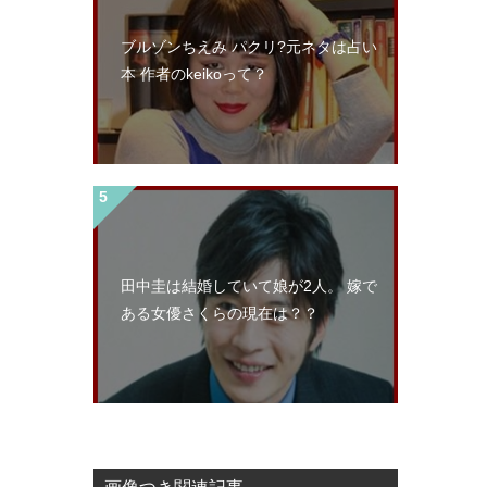
ブルゾンちえみ パクリ?元ネタは占い
本 作者のkeikoって？
田中圭は結婚していて娘が2人。 嫁で
ある女優さくらの現在は？？