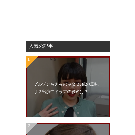
人気の記事
ブルゾンちえみのネタ 35億の意味
は？出演中ドラマの役名は？