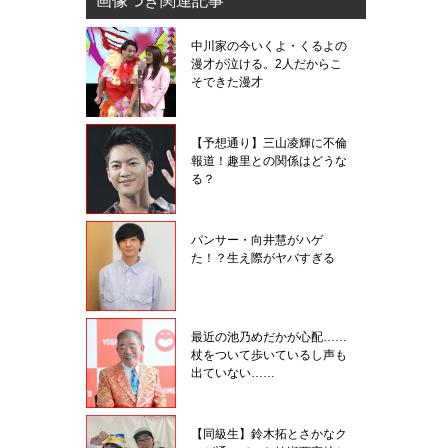
画像つき関連記事
中川家の今いくよ・くるよの
漫才が泣ける。2人だからこ
そできた漫才
【予想通り】三山凌輝に不倫
報道！趣里との関係はどうな
る？
パンサー・向井慧がハゲ
た！？生え際がヤバすぎる
最近の池乃めだかが心配……
杖をついて歩いているし声も
出ていない……
【同級生】鈴木拓とさかなク