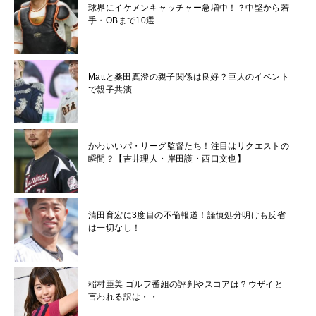
球界にイケメンキャッチャー急増中！？中堅から若
手・OBまで10選
Mattと桑田真澄の親子関係は良好？巨人のイベント
で親子共演
かわいいパ・リーグ監督たち！注目はリクエストの
瞬間？【吉井理人・岸田護・西口文也】
清田育宏に3度目の不倫報道！謹慎処分明けも反省
は一切なし！
稲村亜美 ゴルフ番組の評判やスコアは？ウザイと
言われる訳は・・