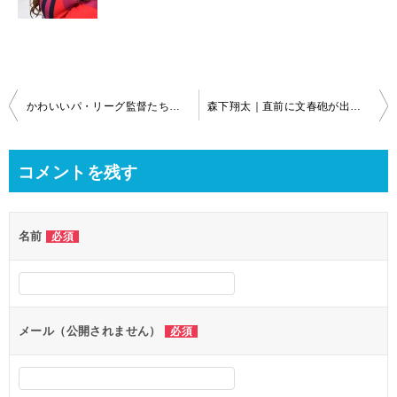
投
かわいいパ・リーグ監督たち！注目はリクエストの瞬間？【吉井理人・岸田護・西口文也】
森下翔太｜直前に文春砲が出るわ牧のことは煽るわでネタだらけのオールスター
稿
ナ
コメントを残す
ビ
ゲ
名前
必須
ー
シ
ョ
ン
メール（公開されません）
必須