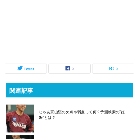
Tweet
0
0
関連記事
じゃあ宗山塁の欠点や弱点って何？予測検索の”妊
娠”とは？