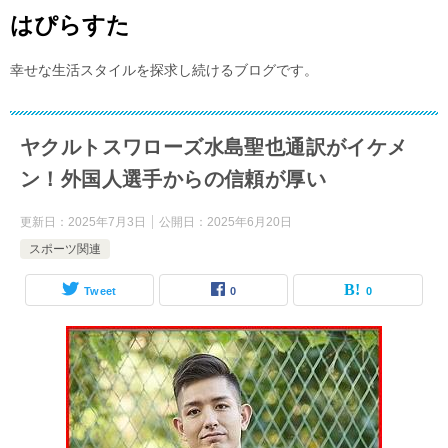
はぴらすた
幸せな生活スタイルを探求し続けるブログです。
ヤクルトスワローズ水島聖也通訳がイケメ
ン！外国人選手からの信頼が厚い
更新日：
2025年7月3日
公開日：
2025年6月20日
スポーツ関連
Tweet
0
0