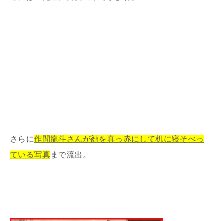
さらに
作間龍斗さんが顔を真っ赤にして机に寝そべっ
ている写真
まで流出。