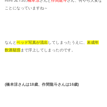
HiHi JETSの
橋本涼
さんと
作間龍斗
さん、何やら大変な
ことになっていますね～
なんと
ベッド写真が流出
してしまったうえに、
未成年
飲酒疑惑
まで浮上してしまったのです。
(橋本涼さんは18歳、作間龍斗さんは16歳)