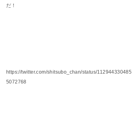
だ！
https://twitter.com/shitsubo_chan/status/112944330485
5072768