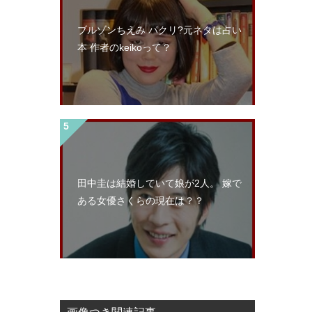
ブルゾンちえみ パクリ?元ネタは占い
本 作者のkeikoって？
田中圭は結婚していて娘が2人。 嫁で
ある女優さくらの現在は？？