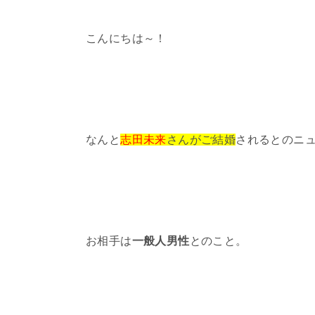
こんにちは～！
なんと
志田未来
さんがご結婚
されるとのニ
お相手は
一般人男性
とのこと。