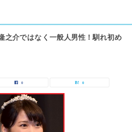
隆之介ではなく一般人男性！馴れ初め
0
0