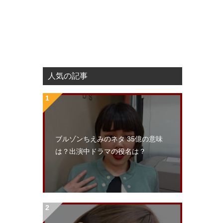
人気の記事
ブルゾンちえみのネタ 35億の意味
は？出演中ドラマの役名は？