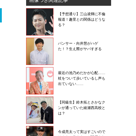
画像つき関連記事
【予想通り】三山凌輝に不倫
報道！趣里との関係はどうな
る？
パンサー・向井慧がハゲ
た！？生え際がヤバすぎる
最近の池乃めだかが心配……
杖をついて歩いているし声も
出ていない……
【同級生】鈴木拓とさかなク
ンが通っていた綾瀬西高校と
は？
今成亮太って実はすごいので