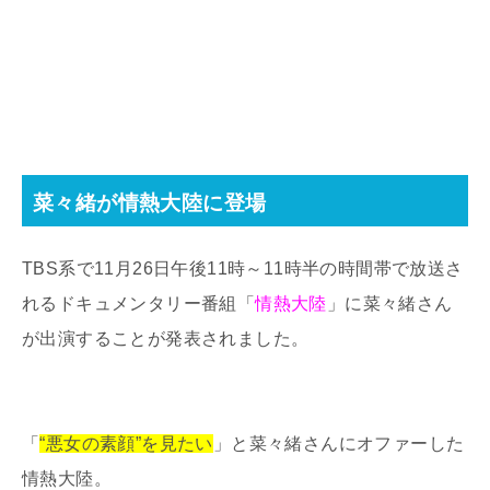
菜々緒が情熱大陸に登場
TBS系で11月26日午後11時～11時半の時間帯で放送さ
れるドキュメンタリー番組「
情熱大陸
」に
菜々緒さん
が出演することが発表されました。
「
“悪女の素顔”を見たい
」と菜々緒さんにオファーした
情熱大陸。