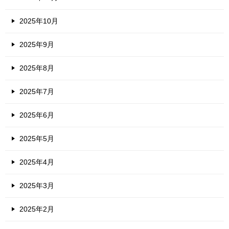
2025年10月
2025年9月
2025年8月
2025年7月
2025年6月
2025年5月
2025年4月
2025年3月
2025年2月