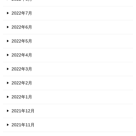
2022年7月
2022年6月
2022年5月
2022年4月
2022年3月
2022年2月
2022年1月
2021年12月
2021年11月