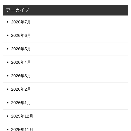
アーカイブ
2026年7月
2026年6月
2026年5月
2026年4月
2026年3月
2026年2月
2026年1月
2025年12月
2025年11月