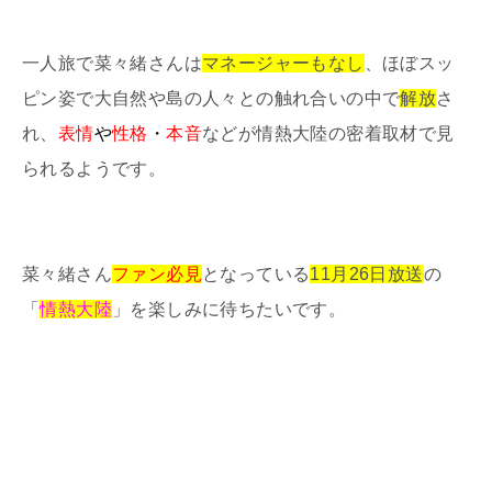
一人旅で菜々緒さんは
マネージャーもなし
、ほぼスッ
ピン姿で大自然や島の人々との触れ合いの中で
解放
さ
れ、
表情
や
性格
・
本音
などが情熱大陸の密着取材で見
られるようです。
菜々緒さん
ファン必見
となっている
11月26日放送
の
「
情熱大陸
」を楽しみに待ちたいです。