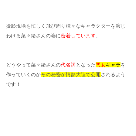
撮影現場を忙しく飛び周り様々なキャラクターを演じ
わける菜々緒さんの姿に
密着しています
。
どうやって菜々緒さんの
代名詞
となった
悪女
キャラ
を
作っていくのか
その秘密が情熱大陸で公開
されるよう
です！