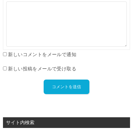
新しいコメントをメールで通知
新しい投稿をメールで受け取る
サイト内検索