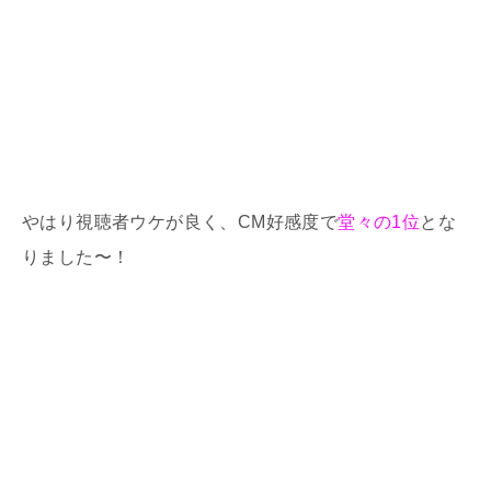
やはり視聴者ウケが良く、CM好感度で
堂々の1位
とな
りました〜！