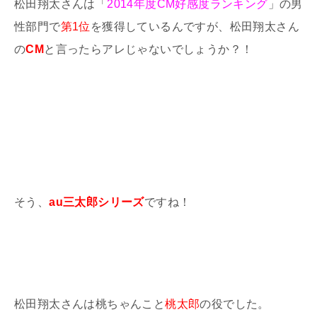
松田翔太さんは「
2014年度CM好感度ランキング
」の男
性部門で
第1位
を獲得しているんですが、松田翔太さん
の
CM
と言ったらアレじゃないでしょうか？！
そう、
au三太郎シリーズ
ですね！
松田翔太さんは桃ちゃんこと
桃太郎
の役でした。