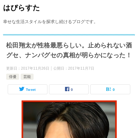
はぴらすた
幸せな生活スタイルを探求し続けるブログです。
松田翔太が性格最悪らしい。止められない酒
グセ、ナンパグセの真相が明らかになった！
更新日：
2017年11月26日
公開日：
2017年11月7日
俳優
芸能
Tweet
0
0