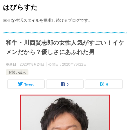
はぴらすた
幸せな生活スタイルを探求し続けるブログです。
和牛・川西賢志郎の女性人気がすごい！イケ
メンだから？優しさにあふれた男
更新日：
2020年8月24日
公開日：
2020年7月22日
お笑い芸人
Tweet
0
0