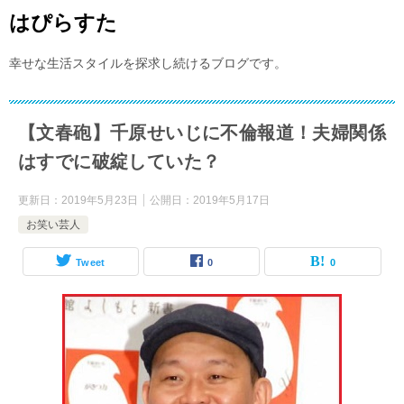
はぴらすた
幸せな生活スタイルを探求し続けるブログです。
【文春砲】千原せいじに不倫報道！夫婦関係
はすでに破綻していた？
更新日：
2019年5月23日
公開日：
2019年5月17日
お笑い芸人
Tweet
0
0