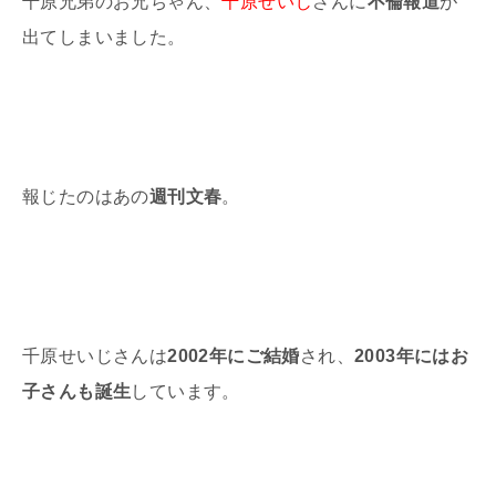
千原兄弟のお兄ちゃん、
千原せいじ
さんに
不倫報道
が
出てしまいました。
報じたのはあの
週刊文春
。
千原せいじさんは
2002年にご結婚
され、
2003年にはお
子さんも誕生
しています。