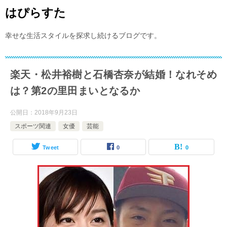
はぴらすた
幸せな生活スタイルを探求し続けるブログです。
楽天・松井裕樹と石橋杏奈が結婚！なれそめ
は？第2の里田まいとなるか
公開日：
2018年9月23日
スポーツ関連
女優
芸能
Tweet
0
0