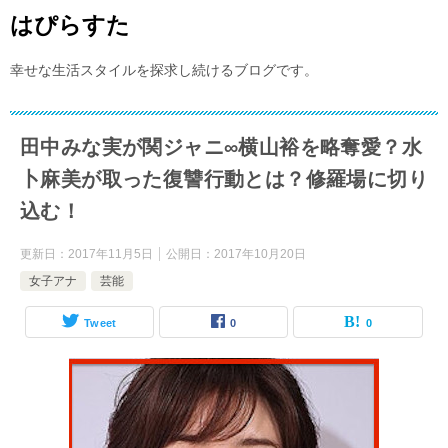
はぴらすた
幸せな生活スタイルを探求し続けるブログです。
田中みな実が関ジャニ∞横山裕を略奪愛？水
卜麻美が取った復讐行動とは？修羅場に切り
込む！
更新日：
2017年11月5日
公開日：
2017年10月20日
女子アナ
芸能
Tweet
0
0