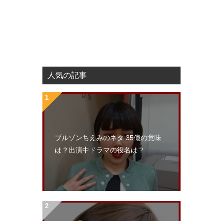
人気の記事
ブルゾンちえみのネタ 35億の意味
は？出演中ドラマの役名は？