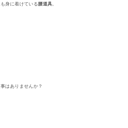
んも身に着けている
腰道具
。
た事はありませんか？