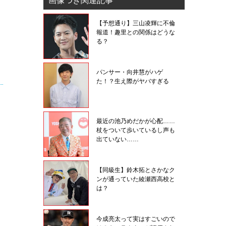
画像つき関連記事
【予想通り】三山凌輝に不倫
報道！趣里との関係はどうな
る？
パンサー・向井慧がハゲ
た！？生え際がヤバすぎる
最近の池乃めだかが心配……
杖をついて歩いているし声も
出ていない……
【同級生】鈴木拓とさかなク
ンが通っていた綾瀬西高校と
は？
今成亮太って実はすごいので