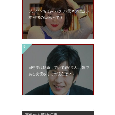
ブルゾンちえみ パクリ?元ネタは占い
本 作者のkeikoって？
田中圭は結婚していて娘が2人。 嫁で
ある女優さくらの現在は？？