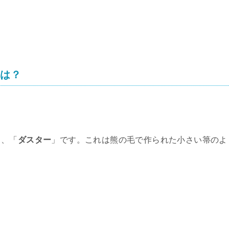
称は？
る、「
ダスター
」です。これは熊の毛で作られた小さい箒のよ