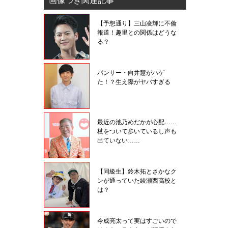
画像つき関連記事
【予想通り】三山凌輝に不倫
報道！趣里との関係はどうな
る？
パンサー・向井慧がハゲ
た！？生え際がヤバすぎる
最近の池乃めだかが心配……
杖をついて歩いているし声も
出ていない……
【同級生】鈴木拓とさかなク
ンが通っていた綾瀬西高校と
は？
今成亮太って実はすごいので