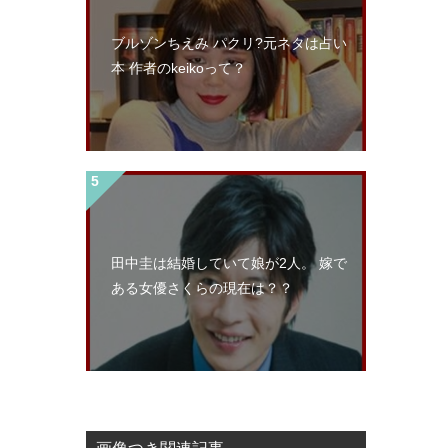
ブルゾンちえみ パクリ?元ネタは占い
本 作者のkeikoって？
田中圭は結婚していて娘が2人。 嫁で
ある女優さくらの現在は？？