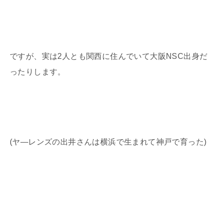
ですが、実は
2
人とも関西に住んでいて大阪
NSC
出身だ
ったりします。
(
ヤ―レンズの出井さんは横浜で生まれて神戸で育った
)