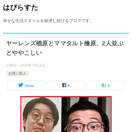
はぴらすた
幸せな生活スタイルを探求し続けるブログです。
ヤーレンズ楢原とママタルト檜原、2人並ぶ
とややこしい
公開日：
2025年7月11日
お笑い芸人
Tweet
0
0