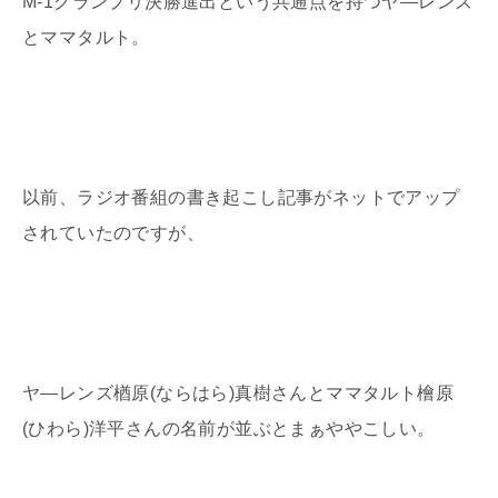
M-1
グランプリ決勝進出という共通点を持つヤ―レンズ
とママタルト。
以前、ラジオ番組の書き起こし記事がネットでアップ
されていたのですが、
ヤ―レンズ楢原
(
ならはら
)
真樹さんとママタルト檜原
(
ひわら
)
洋平さんの名前が並ぶとまぁややこしい。