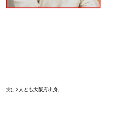
実は
2人とも大阪府出身
。