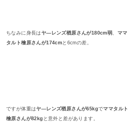
ちなみに身長は
ヤ―レンズ楢原さんが180cm弱
、
ママ
タルト檜原さんが174cm
と
6cm
の差。
ですが体重は
ヤ―レンズ楢原さんが65kg
で
ママタルト
檜原さんが82kg
と意外と差があります。