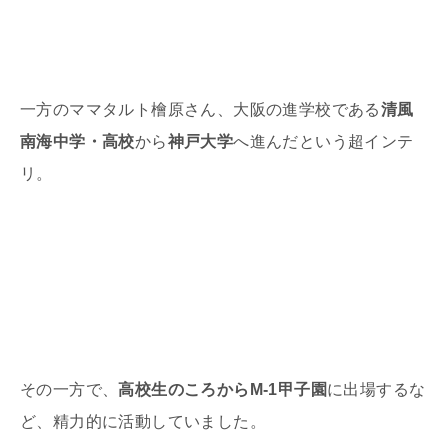
一方のママタルト檜原さん、大阪の進学校である
清風
南海中学・高校
から
神戸大学
へ進んだという超インテ
リ。
その一方で、
高校生のころからM-1甲子園
に出場するな
ど、精力的に活動していました。