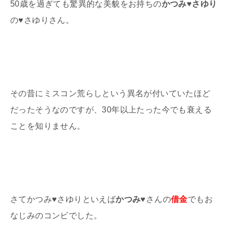
50
歳を過ぎても驚異的な美貌をお持ちの
かつみ♥さゆり
の
♥
さゆりさん。
その昔にミスコン荒らしという異名が付いていたほど
だったそうなのですが、
30
年以上たった今でも衰える
ことを知りません。
さてかつみ
♥
さゆりといえば
かつみ♥
さんの
借金
でもお
なじみのコンビでした。