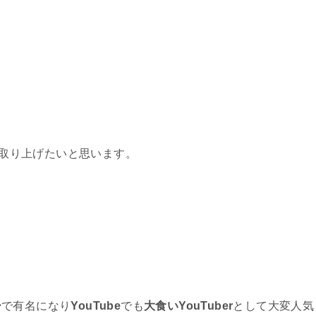
取り上げたいと思います。
ー
で有名になり
YouTube
でも
大食いYouTuber
として大変人気