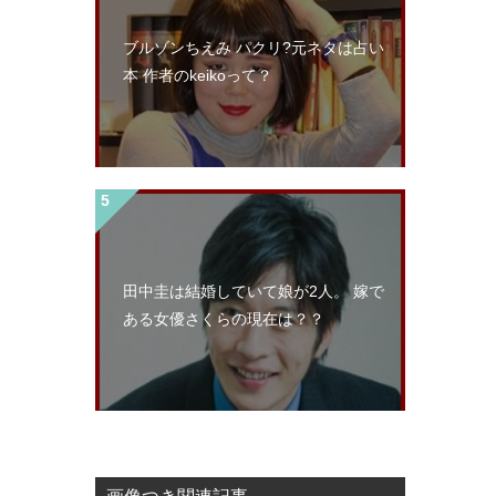
ブルゾンちえみ パクリ?元ネタは占い
本 作者のkeikoって？
田中圭は結婚していて娘が2人。 嫁で
ある女優さくらの現在は？？