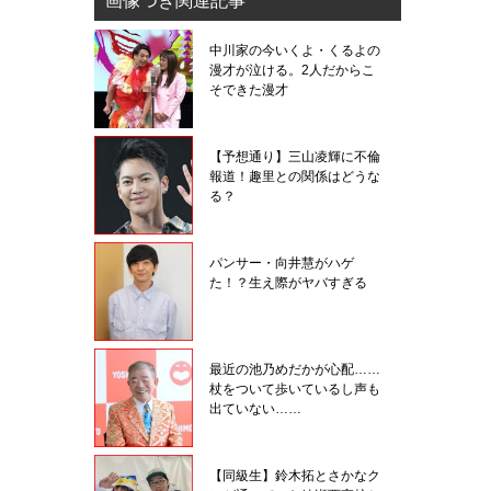
画像つき関連記事
中川家の今いくよ・くるよの
漫才が泣ける。2人だからこ
そできた漫才
【予想通り】三山凌輝に不倫
報道！趣里との関係はどうな
る？
パンサー・向井慧がハゲ
た！？生え際がヤバすぎる
最近の池乃めだかが心配……
杖をついて歩いているし声も
出ていない……
【同級生】鈴木拓とさかなク