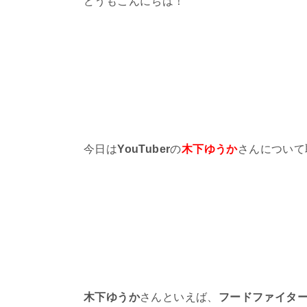
どうもこんにちは！
今日は
YouTuber
の
木下ゆうか
さんについて
木下ゆうか
さんといえば、
フードファイタ