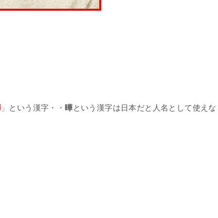
曄
」という漢字・・
曄
という漢字は日本だと人名として使えな