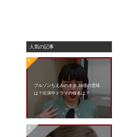
人気の記事
ブルゾンちえみのネタ 35億の意味
は？出演中ドラマの役名は？