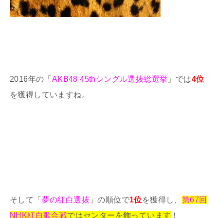
2016年の「
AKB48 45thシングル選抜総選挙
」では
4位
を獲得していますね。
そして「
夢の紅白選抜
」の順位で
1位
を獲得し、
第67回
NHK紅白歌合戦
ではセンターを飾っています
！