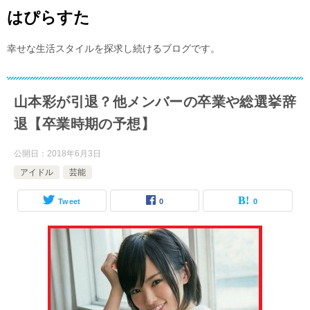
はぴらすた
幸せな生活スタイルを探求し続けるブログです。
山本彩が引退？他メンバーの卒業や総選挙辞
退【卒業時期の予想】
公開日：
2018年6月3日
アイドル
芸能
Tweet
0
0