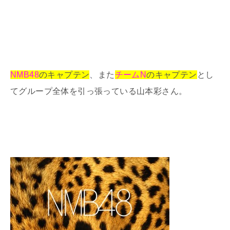
NMB48
のキャプテン
、また
チームN
のキャプテン
とし
てグループ全体を引っ張っている山本彩さん。