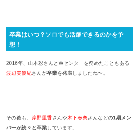
卒業はいつ？ソロでも活躍できるのかを予
想！
2016年、山本彩さんとWセンターを務めたこともある
渡辺美優紀
さんが
卒業を発表
しましたね〜。
その後も、
岸野里香
さんや
木下春奈
さんなどの
1期メン
バーが続々と卒業
しています。