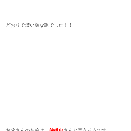
どおりで濃い顔な訳でした！！
お父さんの名前は、
仲雄史
さんと言うそうです。