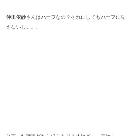
仲里依紗
さんは
ハーフ
なの？それにしても
ハーフ
に見
えないし。。。