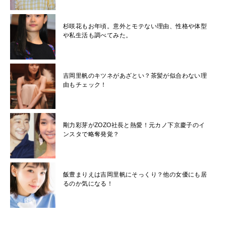
杉咲花もお年頃。意外とモテない理由、性格や体型
や私生活も調べてみた。
吉岡里帆のキツネがあざとい？茶髪が似合わない理
由もチェック！
剛力彩芽がZOZO社長と熱愛！元カノ下京慶子のイ
ンスタで略奪発覚？
飯豊まりえは吉岡里帆にそっくり？他の女優にも居
るのか気になる！