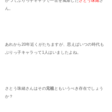
かつてぶりっ子キャラで一世を風靡した
さとう珠緒
さ
ん。
あれから
20
年近くがたちますが、思えばいつの時代も
ぶりっ子キャラって
1
人はいましたよね。
さとう珠緒さんはその
元祖
ともいうべき存在でしょう
か？