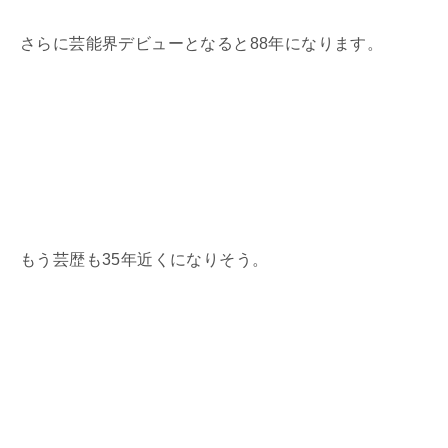
さらに芸能界デビューとなると
88
年になります。
もう芸歴も
35
年近くになりそう。