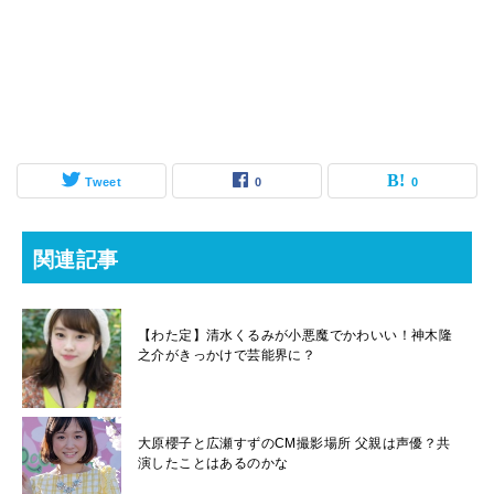
Tweet
0
0
関連記事
【わた定】清水くるみが小悪魔でかわいい！神木隆
之介がきっかけで芸能界に？
大原櫻子と広瀬すずのCM撮影場所 父親は声優？共
演したことはあるのかな