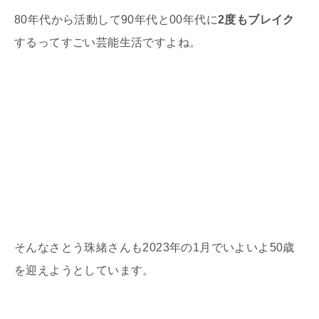
80
年代から活動して
90
年代と
00
年代に
2度もブレイク
するってすごい芸能生活ですよね。
そんなさとう珠緒さんも
2023
年の
1
月でいよいよ
50
歳
を迎えようとしています。