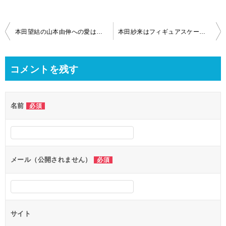
投
本田望結の山本由伸への愛は成就するのか？
本田紗来はフィギュアスケートを引退した？2022年は大会に出場せず
稿
ナ
コメントを残す
ビ
ゲ
名前
必須
ー
シ
ョ
ン
メール（公開されません）
必須
サイト