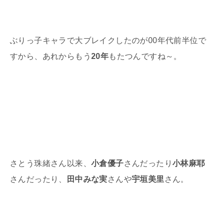
ぶりっ子キャラで大ブレイクしたのが
00
年代前半位で
すから、あれからもう
20年
もたつんですね～。
さとう珠緒さん以来、
小倉優子
さんだったり
小林麻耶
さんだったり、
田中みな実
さんや
宇垣美里
さん。