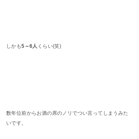
しかも
5～6人
くらい
(
笑
)
数年位前からお酒の席のノリでつい言ってしまうみた
いです。