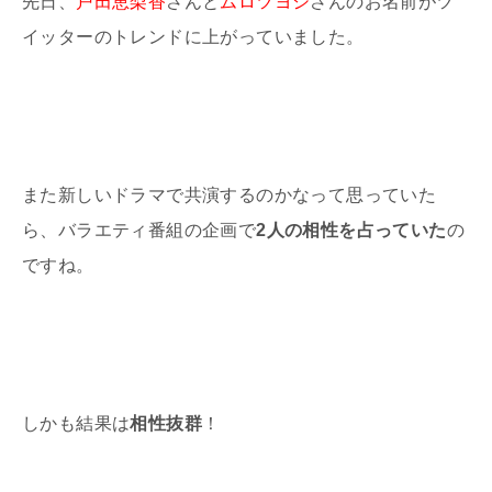
先日、
戸田恵梨香
さんと
ムロツヨシ
さんのお名前がツ
イッターのトレンドに上がっていました。
また新しいドラマで共演するのかなって思っていた
ら、バラエティ番組の企画で
2人の相性を占っていた
の
ですね。
しかも結果は
相性抜群
！