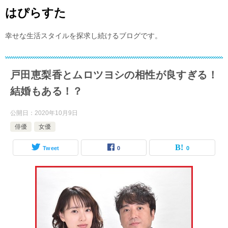
はぴらすた
幸せな生活スタイルを探求し続けるブログです。
戸田恵梨香とムロツヨシの相性が良すぎる！
結婚もある！？
公開日：
2020年10月9日
俳優
女優
Tweet
0
0