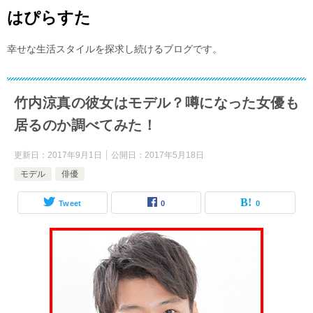
はぴらすた
幸せな生活スタイルを探求し続けるブログです。
竹内涼真の彼女はモデル？噂になった女優も
居るのか調べてみた！
更新日：
2017年9月1日
公開日：
2017年5月18日
モデル
俳優
Tweet
0
0