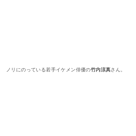
ノリにのっている若手イケメン俳優の
竹内涼真
さん。