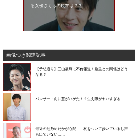
る女優さくらの現在は？？
画像つき関連記事
【予想通り】三山凌輝に不倫報道！趣里との関係はどう
なる？
パンサー・向井慧がハゲた！？生え際がヤバすぎる
最近の池乃めだかが心配……杖をついて歩いているし声
も出ていない……