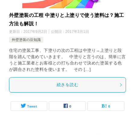
外壁塗装の工程 中塗りと上塗りで使う塗料は？施工
方法も解説！
更新日：
2017年9月2日
公開日：
2017年3月1日
外壁塗装の豆知識
住宅の塗装工事、下塗りの次の工程は中塗り→上塗りと段
階を踏んで進めていきます。 中塗りと言うのは、簡単に言
うと施工業者とお客様との打ち合わせで決めた塗装する色
が調合された塗料を使います。 その […]
続きを読む
Tweet
0
0