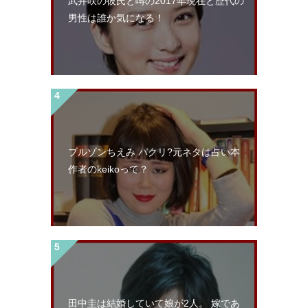
武井咲の彼氏と噂の2017年現在と歴代の
男性は誰か気になる！
ブルゾンちえみ パクリ?元ネタは占い本
作者のkeikoって？
田中圭は結婚していて娘が2人。 嫁であ