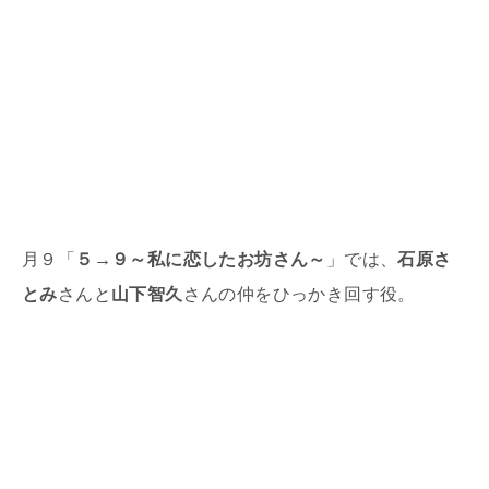
月９「
５→９～私に恋したお坊さん～
」では、
石原さ
とみ
さんと
山下智久
さんの仲をひっかき回す役。