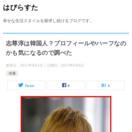
はぴらすた
幸せな生活スタイルを探求し続けるブログです。
志尊淳は韓国人？プロフィールやハーフなの
かも気になるので調べた
更新日：
2017年9月1日
公開日：
2017年6月6日
俳優
Tweet
0
0